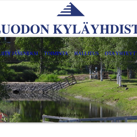
LIITY JÄSENEKSI
TOIMINTA
HALLITUS
OTA YHTEYT
Ajankohtaista